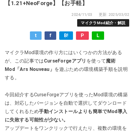
【1.21+NeoForge】【お手軽】
2024/11/03
更新: 2025/03/02
マイクラMod紹介・解説
t
f
B!
P
L
マイクラMod環境の作り方にはいくつかの方法がある
が、この記事では
CurseForgeアプリ
を使って
魔術
Mod「Ars Nouveau」
を遊ぶための環境構築手順を説明
する。
今回紹介するCurseForgeアプリを使ったMod環境の構築
は、対応したバージョンを自動で選択してダウンロード
してくれるため
手動インストールよりも簡単でMod導入
に失敗する可能性が少ない。
アップデートをワンクリックで行えたり、複数の環境を