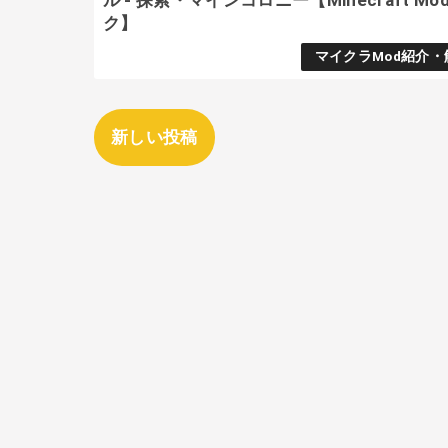
ル - 探索・マインコロニー【Minecraft Mo
ク】
マイクラMod紹介・
新しい投稿