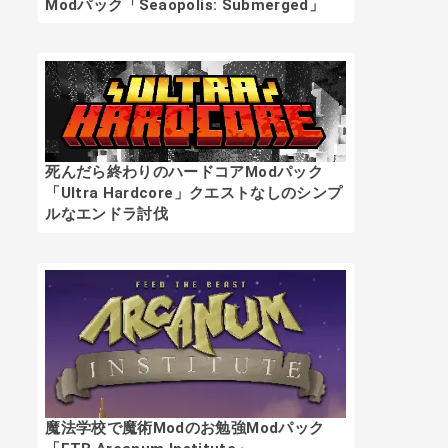
Modパック「Seaopolis: Submerged」
死んだら終わりのハードコアModパック
「Ultra Hardcore」クエストなしのシンプ
ルなエンドラ討伐
魔法学校で魔術Modのお勉強Modパック