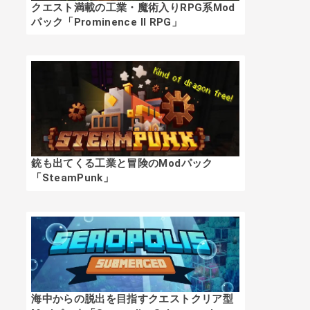
クエスト満載の工業・魔術入りRPG系Mod
パック「Prominence II RPG」
銃も出てくる工業と冒険のModパック
「SteamPunk」
海中からの脱出を目指すクエストクリア型