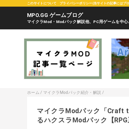
このサイトについて
プライバシーポリシー(当サイトの記事にはプ
MPO.GG ゲームブログ
マイクラMod・Modパック解説他、PC用ゲームを中
ホーム
/
マイクラModパック紹介・解説
/
マイクラModパック「Craft 
るハクスラModパック【RPG系】