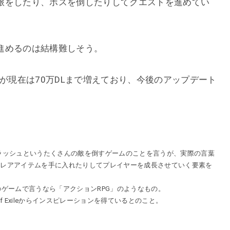
旅をしたり、ボスを倒したりしてクエストを進めてい
進めるのは結構難しそう。
たが現在は70万DLまで増えており、今後のアップデート
ラッシュというたくさんの敵を倒すゲームのことを言うが、実際の言葉
りレアアイテムを手に入れたりしてプレイヤーを成長させていく要素を
のゲームで言うなら「アクションRPG」のようなもの。
ath of Exileからインスピレーションを得ているとのこと。