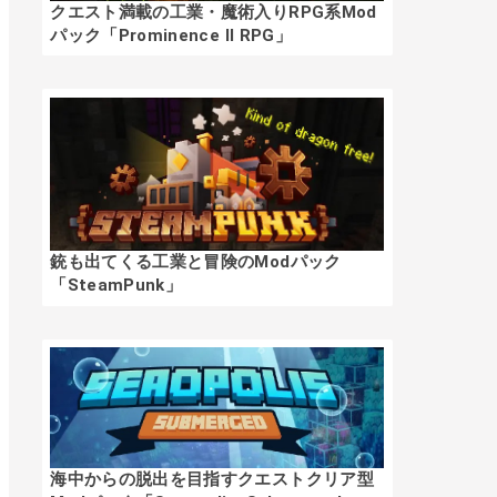
クエスト満載の工業・魔術入りRPG系Mod
パック「Prominence II RPG」
銃も出てくる工業と冒険のModパック
「SteamPunk」
海中からの脱出を目指すクエストクリア型