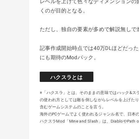
レベルを上げて色々なディメンションの
くのが目的となる。
ただし、独自の要素が多めで解説無しで
記事作成開始時点では40万DLほどだっ
にも期待のModパック。
ハクスラとは
※「ハクスラ」とは、そのままの意味ではハック&ス
の使われ方としては敵を倒しながらレベルを上げた
含むゲームシステムのことを言う。
海外のPCゲームでよく使われるジャンル名で、日本
ハクスラMod「Mine and Slash」は、DiabloやP