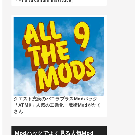
「FTB Arcanum Institute」
クエスト充実のバニラプラスModパック
「ATM9」人気の工業化・魔術Modがたく
さん
Modパックでよく見る人気Mod