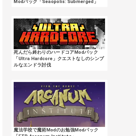
Modパック「Seaopolis: Submerged」
死んだら終わりのハードコアModパック
「Ultra Hardcore」クエストなしのシンプ
ルなエンドラ討伐
魔法学校で魔術Modのお勉強Modパック