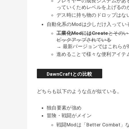
プレイヤーの成長システムがあ
っていくためレベルを上げるの
デス時に持ち物のドロップはな
自動化系のModは少しだけ入ってい
工業化ModにはCreate
とそのい
ピックアップされている
→ 最新バージョンではこれら
進めることで様々な便利アイテ
DawnCraftとの比較
どちらも以下のような点が似ている。
独自要素が強め
冒険・戦闘がメイン
戦闘Modは「Better Combat」な