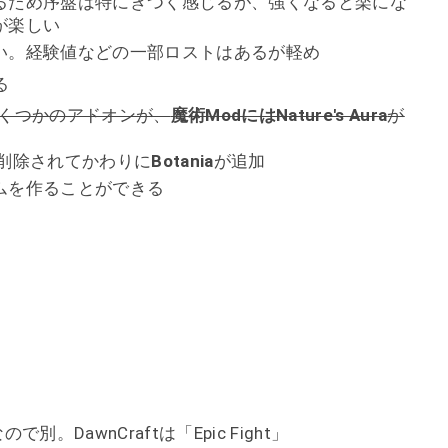
るため序盤は特にきつく感じるが、強くなると楽にな
が楽しい
い。経験値などの一部ロストはあるが軽め
る
くつかのアドオンが、
魔術ModにはNature's Aura
が
が削除されてかわりに
Botania
が追加
ムを作ることができる
ので別。DawnCraftは「Epic Fight」