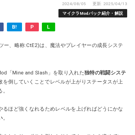
2024/08/05
更新: 2025/04/13
マイクラModパック紹介・解説
B!
P
L
グザイルツー、略称:CtE2)は、魔法やプレイヤーの成長システ
。
od「Mine and Slash」を取り入れた
独特の戦闘システ
敵を倒していくことでレベルが上がりステータスが上
る。
ばやるほど強くなれるためレベルを上げればどうにかな
い
。