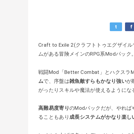
t
f
Craft to Exile 2(クラフトトゥエ
ムがある冒険メインのRPG系Modパック
戦闘Mod「Better Combat」とハクスラM
ム
で、序盤は
雑魚敵すらもかなり強い
が
がったりスキルや魔法が使えるようにな
高難易度寄り
のModパックだが、やれ
ることもあり
成長システムがかなり楽し