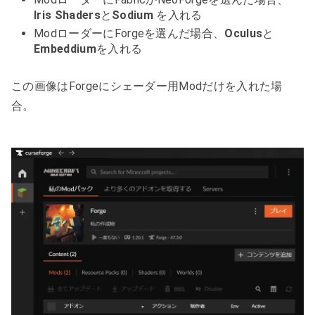
Iris Shaders
と
Sodium
を入れる
ModローダーにForgeを選んだ場合、
Oculus
と
Embeddium
を入れる
この画像はForgeにシェーダー用Modだけを入れた場
合。