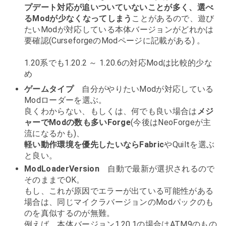
プデート対応が追いついていないことが多く、選べ
るModが少なくなってしまう
ことがあるので、遊び
たいModが対応している本体バージョンがどれかは
要確認(CurseforgeのModページに記載がある) 。
1.20系でも1.20.2 ～ 1.20.6の対応Modは比較的少な
め
ゲームタイプ
自分がやりたいModが対応している
Modローダーを選ぶ。
良くわからない、もしくは、何でも良い場合は
メジ
ャーでModの数も多いForge
(今後はNeoForgeが主
流になるかも)、
軽い動作環境を優先したいならFabric
やQuiltを選ぶ
と良い。
ModLoaderVersion
自動で最新が選択されるので
そのままでOK。
もし、これが原因でエラーが出ている可能性がある
場合は、同じマイクラバージョンのModパックのも
のを真似するのが無難。
例えば、本体バージョン1.20.1の場合はATM9のもの