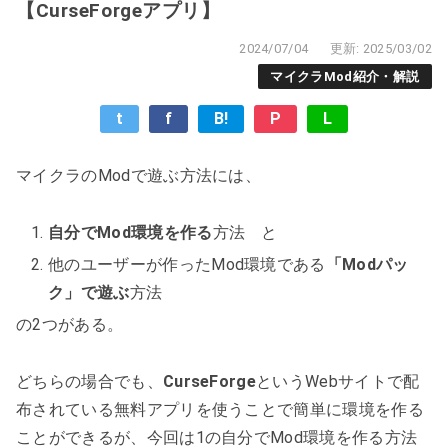
【CurseForgeアプリ】
2024/07/04
更新: 2025/03/02
マイクラMod紹介・解説
t
f
B!
P
L
マイクラのModで遊ぶ方法には、
自分でMod環境を作る
方法 と
他のユーザーが作ったMod環境である
「Modパッ
ク」で遊ぶ
方法
の2つがある。
どちらの場合でも、
CurseForge
というWebサイトで配
布されている無料アプリを使うことで簡単に環境を作る
ことができるが、今回は1の自分でMod環境を作る方法