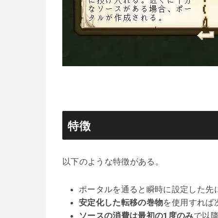
特徴
以下のような特徴がある。
ポータルを通ると瞬時に設定した先
安定化した転移の巻物
を使用すれば
ソースの消費は最初の1度のみ
で以