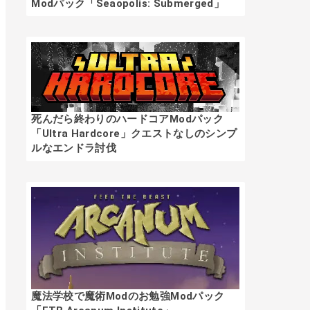
Modパック「Seaopolis: Submerged」
死んだら終わりのハードコアModパック
「Ultra Hardcore」クエストなしのシンプ
ルなエンドラ討伐
魔法学校で魔術Modのお勉強Modパック