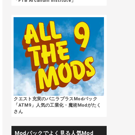
「FTB Arcanum Institute」
クエスト充実のバニラプラスModパック
「ATM9」人気の工業化・魔術Modがたく
さん
Modパックでよく見る人気Mod