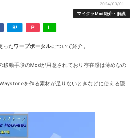
2024/03/01
マイクラMod紹介・解説
B!
P
L
使った
ワープポータル
について紹介。
の他の移動手段のModが用意されており存在感は薄めなの
や、Waystoneを作る素材が足りないときなどに使える隠