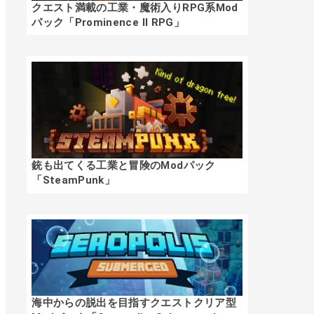
クエスト満載の工業・魔術入りRPG系Mod
パック「Prominence II RPG」
銃も出てくる工業と冒険のModパック
「SteamPunk」
海中からの脱出を目指すクエストクリア型