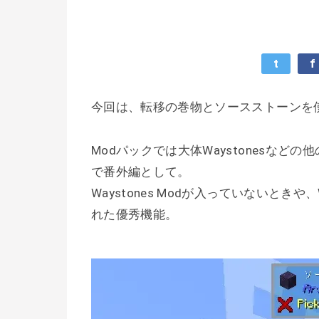
t
f
今回は、転移の巻物とソースストーンを
Modパックでは大体Waystonesなど
で番外編として。
Waystones Modが入っていないとき
れた優秀機能。