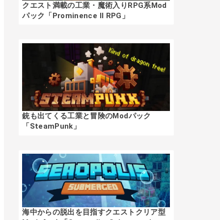
クエスト満載の工業・魔術入りRPG系Mod
パック「Prominence II RPG」
銃も出てくる工業と冒険のModパック
「SteamPunk」
海中からの脱出を目指すクエストクリア型