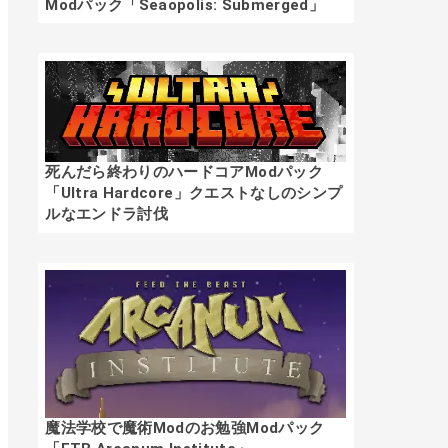
Modパック「Seaopolis: Submerged」
死んだら終わりのハードコアModパック
「Ultra Hardcore」クエストなしのシンプ
ルなエンドラ討伐
魔法学校で魔術Modのお勉強Modパック