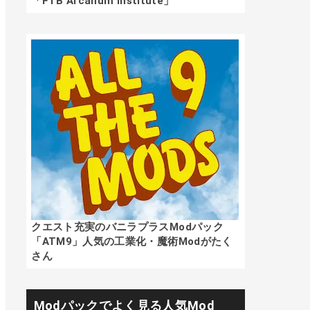
「FTB Arcanum Institute」
クエスト充実のバニラプラスModパック
「ATM9」人気の工業化・魔術Modがたく
さん
Modパックでよく見る人気Mod