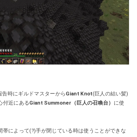
討伐の報告時にギルドマスターから
Giant Knot
(巨人の結い髪)
心付近にある
Giant Summoner（巨人の召喚台）
に使
帯によって(?)手が閉じている時は使うことができな