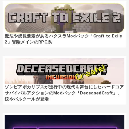
魔法や成長要素があるハクスラModパック「Craft to Exile
2」冒険メインのRPG系
ゾンビアポカリプスが進行中の現代を舞台にしたハードコア
サバイバルアクションのModパック「DeceasedCraft」。
銃やパルクールが登場