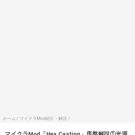
ホーム
/
マイクラMod紹介・解説
/
マイクラMod「Hex Casting」序盤解説①光源